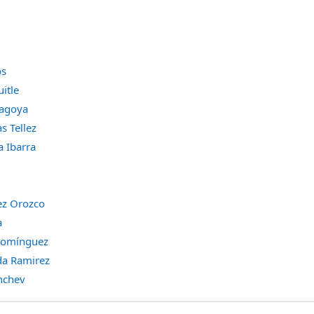
os
itle
hagoya
s Tellez
a Ibarra
ez Orozco
a
 Domínguez
da Ramirez
nchev