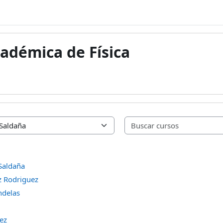
cadémica de Física
 Saldaña
z Rodriguez
ndelas
ez