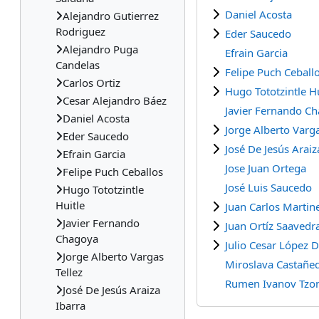
Daniel Acosta
Alejandro Gutierrez
Rodriguez
Eder Saucedo
Alejandro Puga
Efrain Garcia
Candelas
Felipe Puch Ceball
Carlos Ortiz
Hugo Tototzintle Hu
Cesar Alejandro Báez
Javier Fernando C
Daniel Acosta
Jorge Alberto Varga
Eder Saucedo
José De Jesús Araiz
Efrain Garcia
Jose Juan Ortega
Felipe Puch Ceballos
José Luis Saucedo
Hugo Tototzintle
Huitle
Juan Carlos Martin
Javier Fernando
Juan Ortíz Saavedr
Chagoya
Julio Cesar López
Jorge Alberto Vargas
Miroslava Castañe
Tellez
Rumen Ivanov Tzo
José De Jesús Araiza
Ibarra