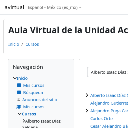
Saltar al contenido principal
avirtual
Español - México ‎(es_mx)‎
Aula Virtual de la Unidad A
Inicio
Cursos
Bloques
Omitir Navegación
Navegación
Categorías
Inicio
Mis cursos
Búsqueda
Alberto Isaac Díaz
Anuncios del sitio
Alejandro Gutierre
Mis cursos
Alejandro Puga Ca
Cursos
Carlos Ortiz
Alberto Isaac Díaz
Cesar Alejandro Bá
Saldaña