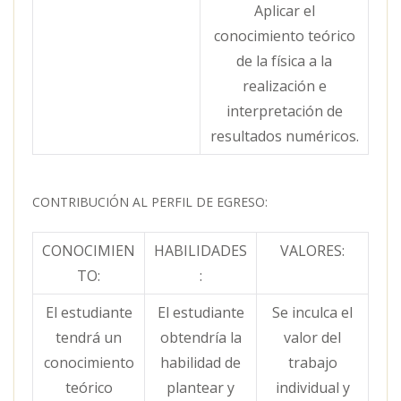
Aplicar el
conocimiento teórico
de la física a la
realización e
interpretación de
resultados numéricos.
CONTRIBUCIÓN AL PERFIL DE EGRESO:
CONOCIMIEN
HABILIDADES
VALORES:
TO:
:
El estudiante
El estudiante
Se inculca el
tendrá un
obtendría la
valor del
conocimiento
habilidad de
trabajo
teórico
plantear y
individual y