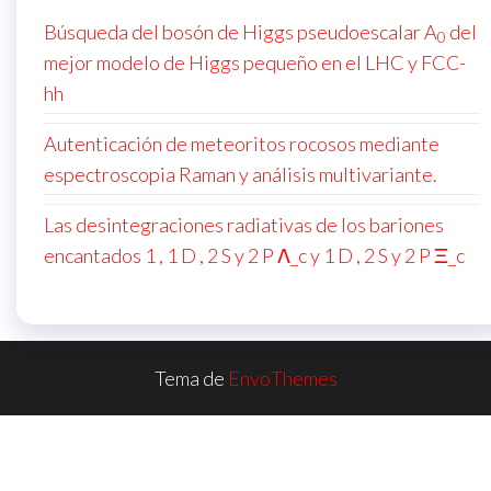
Búsqueda del bosón de Higgs pseudoescalar A
del
0
mejor modelo de Higgs pequeño en el LHC y FCC-
hh
Autenticación de meteoritos rocosos mediante
espectroscopia Raman y análisis multivariante.
Las desintegraciones radiativas de los bariones
encantados 1 , 1 D , 2 S y 2 P Λ_c y 1 D , 2 S y 2 P Ξ_c
Tema de
EnvoThemes