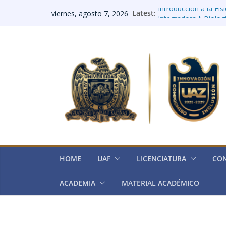
Saltar
Introducción a la Fís
Latest:
viernes, agosto 7, 2026
al
Integradora I: Biolog
Integradora II: Elect
contenido
Integradora III: Histo
Integradora IV (Quím
HOME
UAF
LICENCIATURA
CO
ACADEMIA
MATERIAL ACADÉMICO