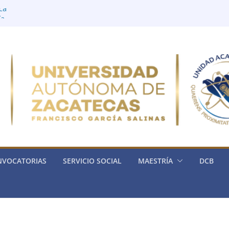
ica
ía
rónica
ria de la Física
ica General)
NVOCATORIAS
SERVICIO SOCIAL
MAESTRÍA
DCB