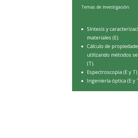
Temas de Investigación:
Síntesis y caracterizac
materiales (E).
Cálculo de propiedade
utilizando métodos se
(T).
Espectroscopia (E y T)
Ingeniería óptica (E y 