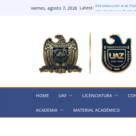
Latest:
Introducción a la Fís
viernes, agosto 7, 2026
Integradora I: Biolog
Integradora II: Elect
Integradora III: Histo
Integradora IV (Quím
HOME
UAF
LICENCIATURA
CO
ACADEMIA
MATERIAL ACADÉMICO