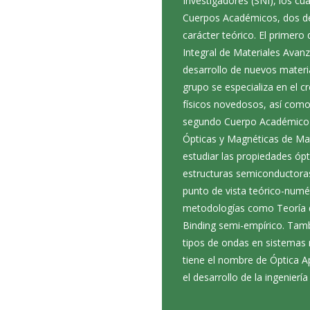
Investigadores (SNI), los cu
Cuerpos Académicos, dos de
carácter teórico. El primero
Integral de Materiales Avanz
desarrollo de nuevos materia
grupo se especializa en el c
físicos novedosos, así como 
segundo Cuerpo Académico 
Ópticas y Magnéticas de Mate
estudiar las propiedades ópt
estructuras semiconductora
punto de vista teórico-numé
metodologías como Teoría d
Binding semi-empírico. Tamb
tipos de ondas en sistemas 
tiene el nombre de Óptica Ap
el desarrollo de la ingenierí