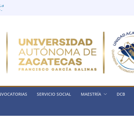
ica
ía
rónica
ria de la Física
ica General)
NVOCATORIAS
SERVICIO SOCIAL
MAESTRÍA
DCB