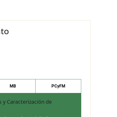
nto
MB
PCyFM
s y Caracterización de