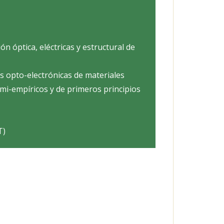
ión óptica, eléctricas y estructural de
s opto-electrónicas de materiales
mi-empíricos y de primeros principios
T)