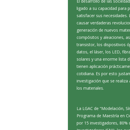
El desarrollo de las socied
ligado a su capacidad para p
satisfacer sus necesidades. 
causar verdaderas revolucion
generación de nuevos mater
compósitos y aleaciones, as
transistor, los dispositivo
datos, el láser, los LED, fib
solares y una enorme lista d
tienen aplicación prácticame
cotidiana. Es por esto justa
investigación que se realiza 
los materiales.
La LGAC de “Modelación, Sínt
Programa de Maestría en Cie
por 15 investigadores, 80% 