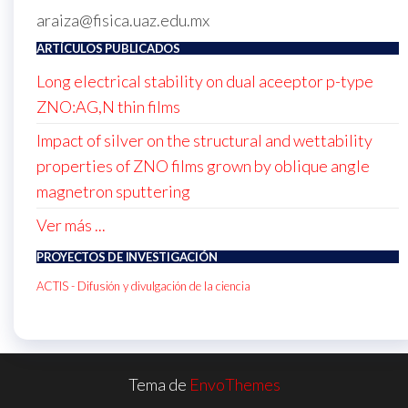
araiza@fisica.uaz.edu.mx
ARTÍCULOS PUBLICADOS
Long electrical stability on dual aceeptor p-type
ZNO:AG,N thin films
Impact of silver on the structural and wettability
properties of ZNO films grown by oblique angle
magnetron sputtering
Ver más ...
PROYECTOS DE INVESTIGACIÓN
ACTIS - Difusión y divulgación de la ciencia
Tema de
EnvoThemes