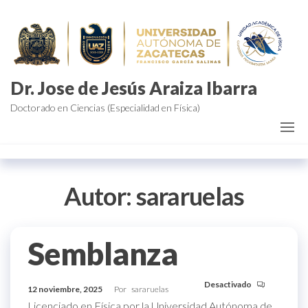
Saltar
al
contenido
Dr. Jose de Jesús Araiza Ibarra
Doctorado en Ciencias (Especialidad en Física)
Autor:
sararuelas
Semblanza
Desactivado
12 noviembre, 2025
Por
sararuelas
Licenciado en Física por la Universidad Autónoma de