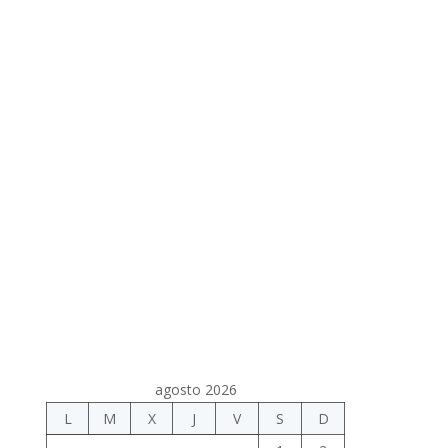
agosto 2026
L
M
X
J
V
S
D