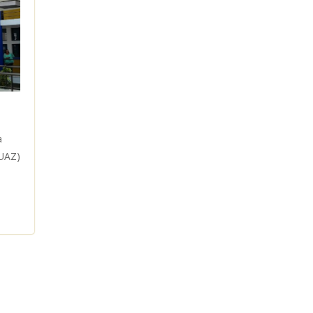
a
(UAZ)