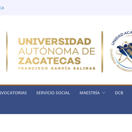
ica
ía
rónica
ria de la Física
ica General)
NVOCATORIAS
SERVICIO SOCIAL
MAESTRÍA
DCB