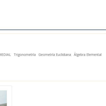
Misión, Visión y Ejes
Rectores de la Unid
Académica de Físic
11 febrero, 2023
sararuelas
REMEDIAL Trigonometría Geometría Euclidiana Álgebra Elemental