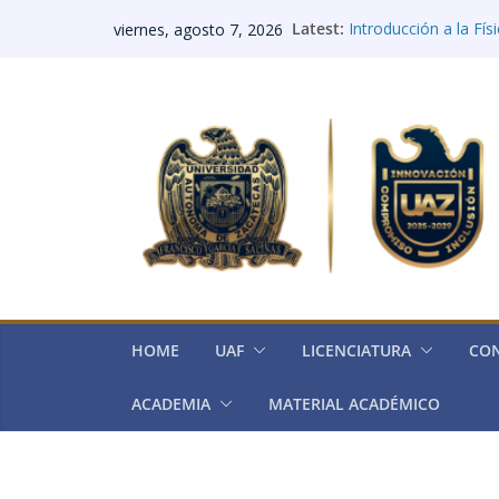
Saltar
Latest:
Introducción a la Fís
viernes, agosto 7, 2026
al
Integradora I: Biolog
Integradora II: Elect
contenido
Integradora III: Histo
Integradora IV (Quím
HOME
UAF
LICENCIATURA
CO
ACADEMIA
MATERIAL ACADÉMICO