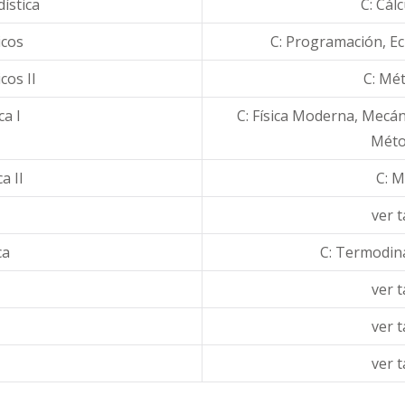
dística
C: Cál
cos
C: Programación, Ec
os II
C: Mé
a I
C: Física Moderna, Mecáni
Méto
a II
C: M
ver t
ca
C: Termodiná
ver t
ver t
ver t