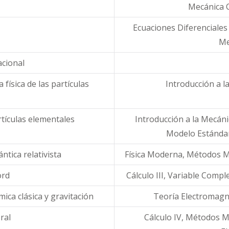
Mecánica C
Ecuaciones Diferenciales 
Me
cional
física de las partículas
Introducción a l
rtículas elementales
Introducción a la Mecánic
Modelo Estándar
ntica relativista
Física Moderna, Métodos Mat
ord
Cálculo III, Variable Compl
mica clásica y gravitación
Teoría Electromagné
ral
Cálculo IV, Métodos Ma