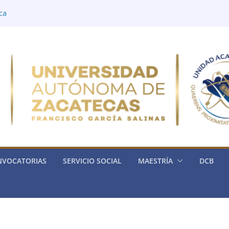
ica
ía
rónica
ria de la Física
ica General)
NVOCATORIAS
SERVICIO SOCIAL
MAESTRÍA
DCB