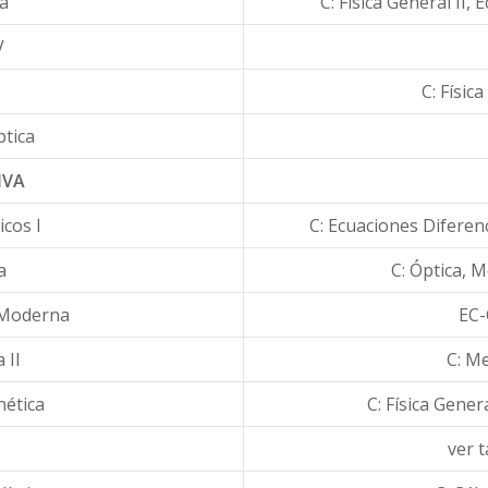
a
C: Física General II,
V
C: Física
ptica
IVA
cos I
C: Ecuaciones Diferen
a
C: Óptica, 
a Moderna
EC-
 II
C: Me
nética
C: Física Gener
ver t