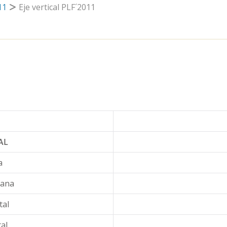
11
Eje vertical PLF´2011
AL
a
iana
tal
al