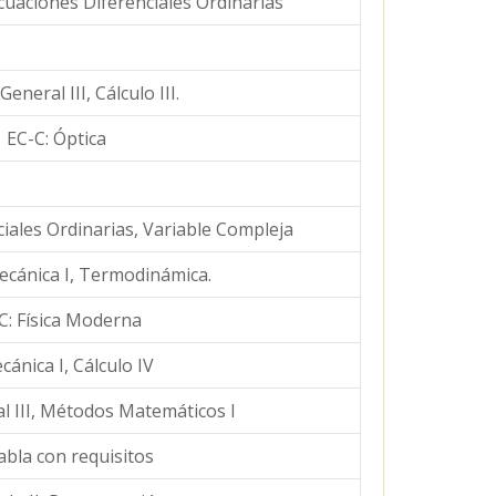
 Ecuaciones Diferenciales Ordinarias
 General III, Cálculo III.
EC-C: Óptica
ciales Ordinarias, Variable Compleja
Mecánica I, Termodinámica.
C: Física Moderna
cánica I, Cálculo IV
al III, Métodos Matemáticos I
abla con requisitos