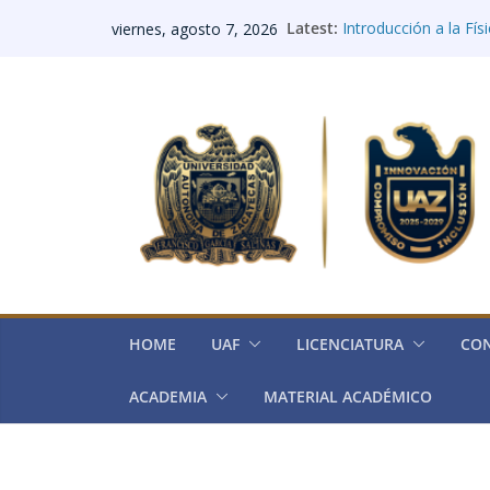
Saltar
Latest:
Introducción a la Fís
viernes, agosto 7, 2026
al
Integradora I: Biolog
Integradora II: Elect
contenido
Integradora III: Histo
Integradora IV (Quím
HOME
UAF
LICENCIATURA
CO
ACADEMIA
MATERIAL ACADÉMICO