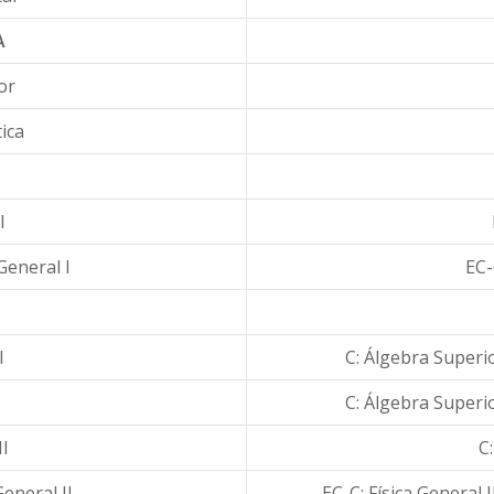
A
or
ica
I
General I
EC-
l
C: Álgebra Superio
C: Álgebra Superio
II
C:
General II
EC-C: Física General I