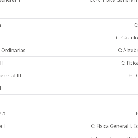
I
n
C
C: Cálculo
 Ordinarias
C: Álgebr
II
C: Físic
eneral III
EC-C
I
eja
a I
C: Física General I, 