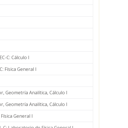
EC-C: Cálculo I
C: Física General I
r, Geometría Analítica, Cálculo I
r, Geometría Analítica, Cálculo I
 Física General I
I, C: Laboratorio de Física General I