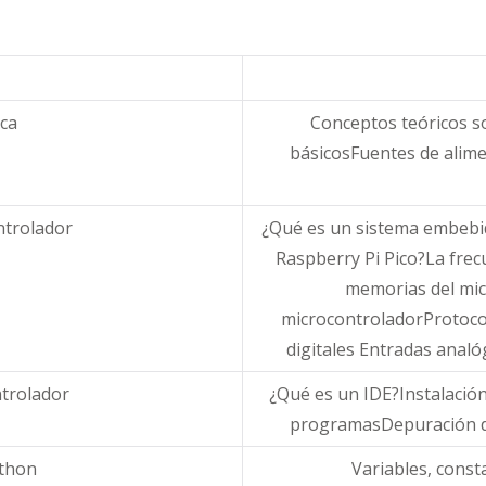
ica
Conceptos teóricos sob
básicosFuentes de alime
ntrolador
¿Qué es un sistema embebi
Raspberry Pi Pico?La frec
memorias del mic
microcontroladorProtocol
digitales Entradas anal
ntrolador
¿Qué es un IDE?Instalació
programasDepuración d
thon
Variables, cons