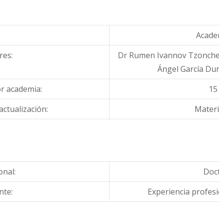
Acade
res:
Dr Rumen Ivannov Tzonchev
Ángel García Dur
or academia:
15
actualización:
Materi
onal:
Doct
nte:
Experiencia profes