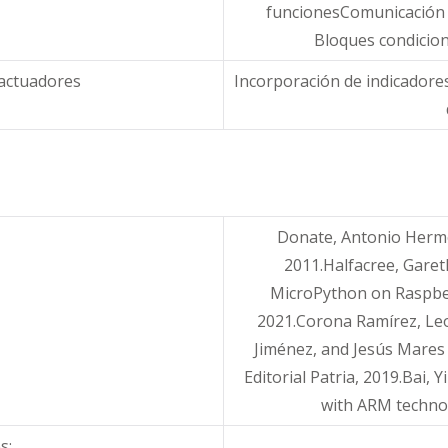
funcionesComunicación s
Bloques condicion
 actuadores
Incorporación de indicadore
Donate, Antonio Hermo
2011.Halfacree, Garet
MicroPython on Raspberr
2021.Corona Ramírez, Le
Jiménez, and Jesús Mares
Editorial Patria, 2019.Bai, 
with ARM technol
s: