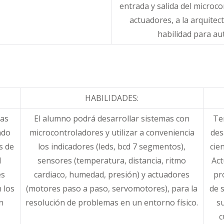
entrada y salida del microc
actuadores, a la arquitec
habilidad para a
HABILIDADES:
las
El alumno podrá desarrollar sistemas con
Te
ndo
microcontroladores y utilizar a conveniencia
des
s de
los indicadores (leds, bcd 7 segmentos),
cien
l
sensores (temperatura, distancia, ritmo
Act
es
cardiaco, humedad, presión) y actuadores
pr
 los
(motores paso a paso, servomotores), para la
de s
n
resolución de problemas en un entorno físico.
su
c