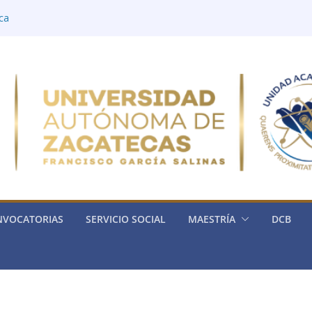
ica
ía
rónica
ria de la Física
ica General)
NVOCATORIAS
SERVICIO SOCIAL
MAESTRÍA
DCB