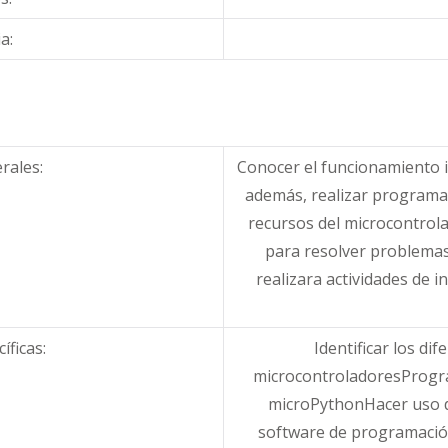
a:
rales:
Conocer el funcionamiento i
además, realizar programas
recursos del microcontrola
para resolver problemas 
realizara actividades de in
ficas:
Identificar los dif
microcontroladoresProgra
microPythonHacer uso d
software de programación