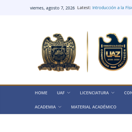
Saltar
Latest:
Introducción a la Fís
viernes, agosto 7, 2026
al
Integradora I: Biolog
Integradora II: Elect
contenido
Integradora III: Histo
Integradora IV (Quím
HOME
UAF
LICENCIATURA
CO
ACADEMIA
MATERIAL ACADÉMICO