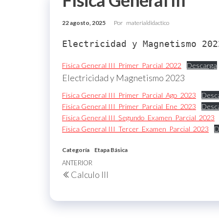
Física General III
22 agosto, 2025
Por
materialdidactico
Electricidad y Magnetismo 202
Fisica General III_Primer_Parcial_2022
Descarga
Electricidad y Magnetismo 2023
Fisica General III_Primer_Parcial_Ago_2023
Desc
Fisica General III_Primer_Parcial_Ene_2023
Desc
Fisica General III_Segundo_Examen_Parcial_2023
Fisica General III_Tercer_Examen_Parcial_2023
D
Categoría
Etapa Básica
Navegación
Entrada
ANTERIOR
Calculo III
de
anterior
entradas