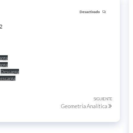
Desactivado
2
arga
arga
Descarga
escarga
SIGUIENTE
Siguient
Geometría Analítica
entrada